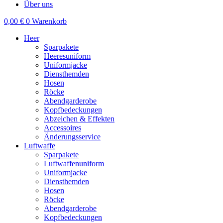
Über uns
0,00
€
0
Warenkorb
Heer
Sparpakete
Heeresuniform
Uniformjacke
Diensthemden
Hosen
Röcke
Abendgarderobe
Kopfbedeckungen
Abzeichen & Effekten
Accessoires
Änderungsservice
Luftwaffe
Sparpakete
Luftwaffenuniform
Uniformjacke
Diensthemden
Hosen
Röcke
Abendgarderobe
Kopfbedeckungen