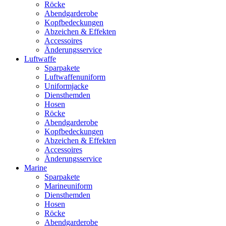
Röcke
Abendgarderobe
Kopfbedeckungen
Abzeichen & Effekten
Accessoires
Änderungsservice
Luftwaffe
Sparpakete
Luftwaffenuniform
Uniformjacke
Diensthemden
Hosen
Röcke
Abendgarderobe
Kopfbedeckungen
Abzeichen & Effekten
Accessoires
Änderungsservice
Marine
Sparpakete
Marineuniform
Diensthemden
Hosen
Röcke
Abendgarderobe