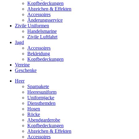
Kopfbedeckungen
Abzeichen & Effekten
Accessoires
Änderungsservice
Zivile Uniformen
Handelsmarine
Zivile Luftfahrt
Jagd
Accessoires
Bekleidung
Kopfbedeckungen
Vereine
Geschenke
Heer
Sparpakete
Heeresuniform
Uniformjacke
Diensthemden
Hosen
Röcke
Abendgarderobe
Kopfbedeckungen
Abzeichen & Effekten
Accessoires