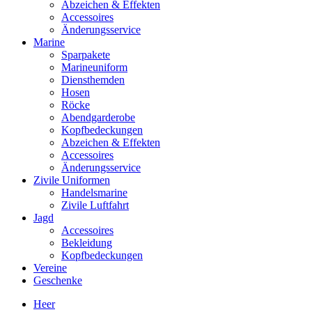
Abzeichen & Effekten
Accessoires
Änderungsservice
Marine
Sparpakete
Marineuniform
Diensthemden
Hosen
Röcke
Abendgarderobe
Kopfbedeckungen
Abzeichen & Effekten
Accessoires
Änderungsservice
Zivile Uniformen
Handelsmarine
Zivile Luftfahrt
Jagd
Accessoires
Bekleidung
Kopfbedeckungen
Vereine
Geschenke
Heer