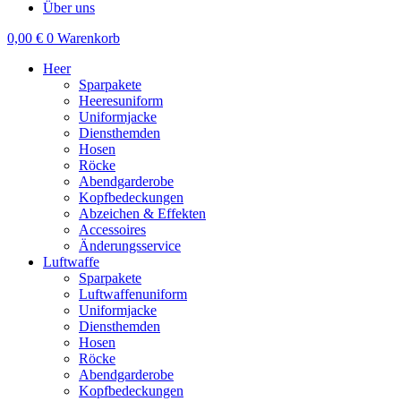
Über uns
0,00
€
0
Warenkorb
Heer
Sparpakete
Heeresuniform
Uniformjacke
Diensthemden
Hosen
Röcke
Abendgarderobe
Kopfbedeckungen
Abzeichen & Effekten
Accessoires
Änderungsservice
Luftwaffe
Sparpakete
Luftwaffenuniform
Uniformjacke
Diensthemden
Hosen
Röcke
Abendgarderobe
Kopfbedeckungen