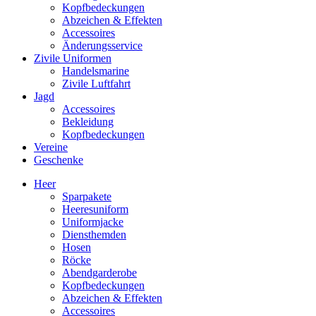
Kopfbedeckungen
Abzeichen & Effekten
Accessoires
Änderungsservice
Zivile Uniformen
Handelsmarine
Zivile Luftfahrt
Jagd
Accessoires
Bekleidung
Kopfbedeckungen
Vereine
Geschenke
Heer
Sparpakete
Heeresuniform
Uniformjacke
Diensthemden
Hosen
Röcke
Abendgarderobe
Kopfbedeckungen
Abzeichen & Effekten
Accessoires