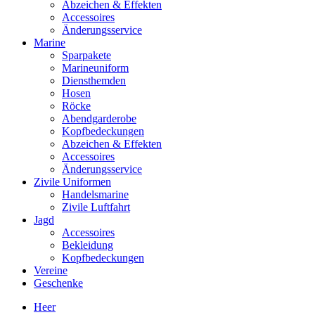
Abzeichen & Effekten
Accessoires
Änderungsservice
Marine
Sparpakete
Marineuniform
Diensthemden
Hosen
Röcke
Abendgarderobe
Kopfbedeckungen
Abzeichen & Effekten
Accessoires
Änderungsservice
Zivile Uniformen
Handelsmarine
Zivile Luftfahrt
Jagd
Accessoires
Bekleidung
Kopfbedeckungen
Vereine
Geschenke
Heer