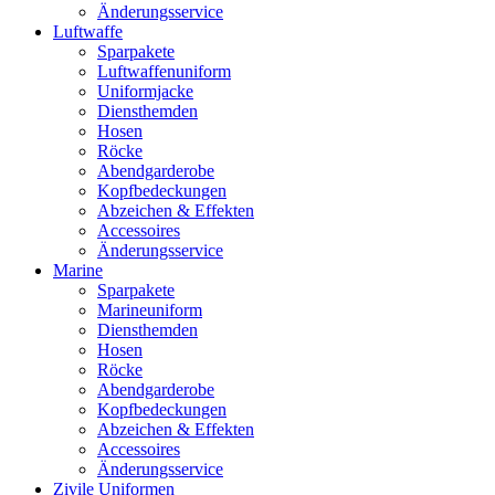
Änderungsservice
Luftwaffe
Sparpakete
Luftwaffenuniform
Uniformjacke
Diensthemden
Hosen
Röcke
Abendgarderobe
Kopfbedeckungen
Abzeichen & Effekten
Accessoires
Änderungsservice
Marine
Sparpakete
Marineuniform
Diensthemden
Hosen
Röcke
Abendgarderobe
Kopfbedeckungen
Abzeichen & Effekten
Accessoires
Änderungsservice
Zivile Uniformen