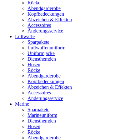
Röcke
Abendgarderobe
Kopfbedeckungen
Abzeichen & Effekten
Accessoires
Änderungsservice
Luftwaffe
Sparpakete
Luftwaffenuniform
Uniformjacke
Diensthemden
Hosen
Röcke
Abendgarderobe
Kopfbedeckungen
Abzeichen & Effekten
Accessoires
Änderungsservice
Marine
Sparpakete
Marineuniform
Diensthemden
Hosen
Röcke
Abendgarderobe