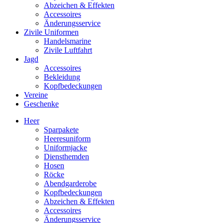
Abzeichen & Effekten
Accessoires
Änderungsservice
Zivile Uniformen
Handelsmarine
Zivile Luftfahrt
Jagd
Accessoires
Bekleidung
Kopfbedeckungen
Vereine
Geschenke
Heer
Sparpakete
Heeresuniform
Uniformjacke
Diensthemden
Hosen
Röcke
Abendgarderobe
Kopfbedeckungen
Abzeichen & Effekten
Accessoires
Änderungsservice