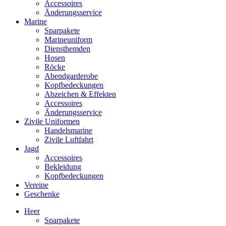
Accessoires
Änderungsservice
Marine
Sparpakete
Marineuniform
Diensthemden
Hosen
Röcke
Abendgarderobe
Kopfbedeckungen
Abzeichen & Effekten
Accessoires
Änderungsservice
Zivile Uniformen
Handelsmarine
Zivile Luftfahrt
Jagd
Accessoires
Bekleidung
Kopfbedeckungen
Vereine
Geschenke
Heer
Sparpakete