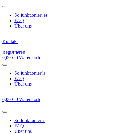
Zum
Inhalt
So funktioniert es
springen
FAQ
Über uns
Kontakt
Registrieren
0,00
€
0
Warenkorb
So funktioniert's
FAQ
Über uns
0,00
€
0
Warenkorb
So funktioniert's
FAQ
Über uns