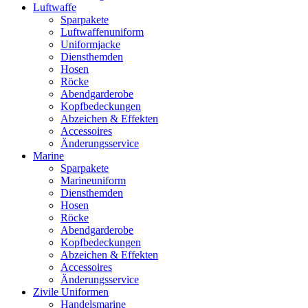
Luftwaffe
Sparpakete
Luftwaffenuniform
Uniformjacke
Diensthemden
Hosen
Röcke
Abendgarderobe
Kopfbedeckungen
Abzeichen & Effekten
Accessoires
Änderungsservice
Marine
Sparpakete
Marineuniform
Diensthemden
Hosen
Röcke
Abendgarderobe
Kopfbedeckungen
Abzeichen & Effekten
Accessoires
Änderungsservice
Zivile Uniformen
Handelsmarine