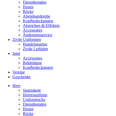
Diensthemden
Hosen
Röcke
Abendgarderobe
Kopfbedeckungen
Abzeichen & Effekten
Accessoires
Änderungsservice
Zivile Uniformen
Handelsmarine
Zivile Luftfahrt
Jagd
Accessoires
Bekleidung
Kopfbedeckungen
Vereine
Geschenke
Heer
Sparpakete
Heeresuniform
Uniformjacke
Diensthemden
Hosen
Röcke