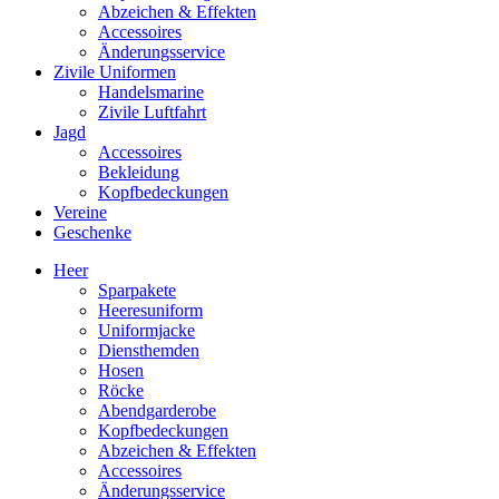
Abzeichen & Effekten
Accessoires
Änderungsservice
Zivile Uniformen
Handelsmarine
Zivile Luftfahrt
Jagd
Accessoires
Bekleidung
Kopfbedeckungen
Vereine
Geschenke
Heer
Sparpakete
Heeresuniform
Uniformjacke
Diensthemden
Hosen
Röcke
Abendgarderobe
Kopfbedeckungen
Abzeichen & Effekten
Accessoires
Änderungsservice