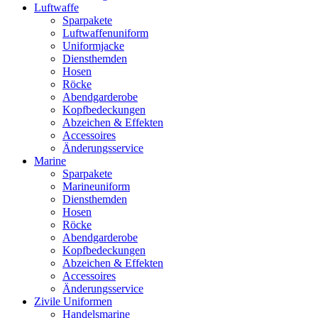
Luftwaffe
Sparpakete
Luftwaffenuniform
Uniformjacke
Diensthemden
Hosen
Röcke
Abendgarderobe
Kopfbedeckungen
Abzeichen & Effekten
Accessoires
Änderungsservice
Marine
Sparpakete
Marineuniform
Diensthemden
Hosen
Röcke
Abendgarderobe
Kopfbedeckungen
Abzeichen & Effekten
Accessoires
Änderungsservice
Zivile Uniformen
Handelsmarine