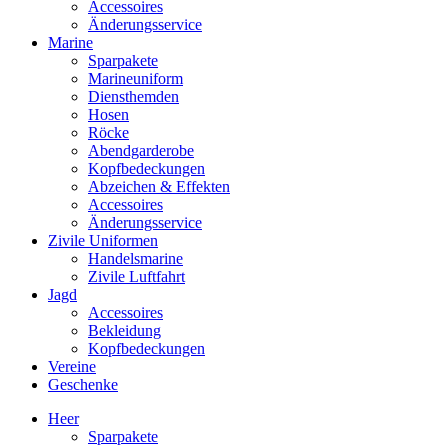
Accessoires
Änderungsservice
Marine
Sparpakete
Marineuniform
Diensthemden
Hosen
Röcke
Abendgarderobe
Kopfbedeckungen
Abzeichen & Effekten
Accessoires
Änderungsservice
Zivile Uniformen
Handelsmarine
Zivile Luftfahrt
Jagd
Accessoires
Bekleidung
Kopfbedeckungen
Vereine
Geschenke
Heer
Sparpakete