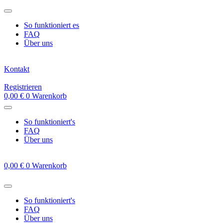
Zum
Inhalt
So funktioniert es
springen
FAQ
Über uns
Kontakt
Registrieren
0,00
€
0
Warenkorb
So funktioniert's
FAQ
Über uns
0,00
€
0
Warenkorb
So funktioniert's
FAQ
Über uns