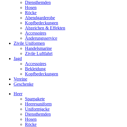
Diensthemden
Hosen
Röcke
Abendgarderobe
Kopfbedeckungen
Abzeichen & Effekten
Accessoires
Änderungsservice
Zivile Uniformen
Handelsmarine
Zivile Luftfahrt
Jagd
Accessoires
Bekleidung
Kopfbedeckungen
Vereine
Geschenke
Heer
Sparpakete
Heeresuniform
Uniformjacke
Diensthemden
Hosen
Röcke