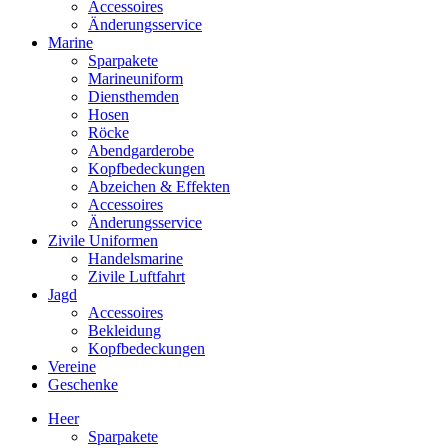
Accessoires
Änderungsservice
Marine
Sparpakete
Marineuniform
Diensthemden
Hosen
Röcke
Abendgarderobe
Kopfbedeckungen
Abzeichen & Effekten
Accessoires
Änderungsservice
Zivile Uniformen
Handelsmarine
Zivile Luftfahrt
Jagd
Accessoires
Bekleidung
Kopfbedeckungen
Vereine
Geschenke
Heer
Sparpakete