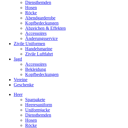
Diensthemden
Hosen
Röcke
Abendgarderobe
Kopfbedeckungen
Abzeichen & Effekten
Accessoires
Änderungsservice
Zivile Uniformen
Handelsmarine
Zivile Luftfahrt
Jagd
Accessoires
Bekleidung
Kopfbedeckungen
Vereine
Geschenke
Heer
Sparpakete
Heeresuniform
Uniformjacke
Diensthemden
Hosen
Röcke