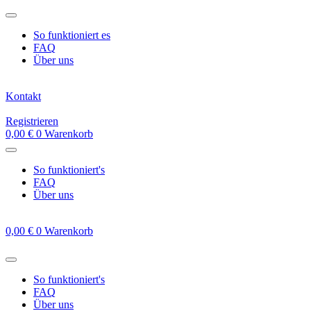
Zum
Inhalt
So funktioniert es
springen
FAQ
Über uns
Kontakt
Registrieren
0,00
€
0
Warenkorb
So funktioniert's
FAQ
Über uns
0,00
€
0
Warenkorb
So funktioniert's
FAQ
Über uns