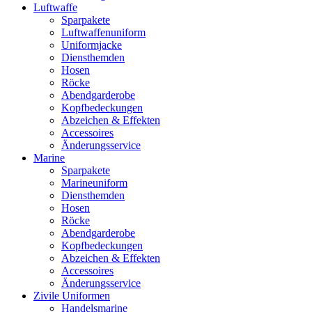
Luftwaffe
Sparpakete
Luftwaffenuniform
Uniformjacke
Diensthemden
Hosen
Röcke
Abendgarderobe
Kopfbedeckungen
Abzeichen & Effekten
Accessoires
Änderungsservice
Marine
Sparpakete
Marineuniform
Diensthemden
Hosen
Röcke
Abendgarderobe
Kopfbedeckungen
Abzeichen & Effekten
Accessoires
Änderungsservice
Zivile Uniformen
Handelsmarine