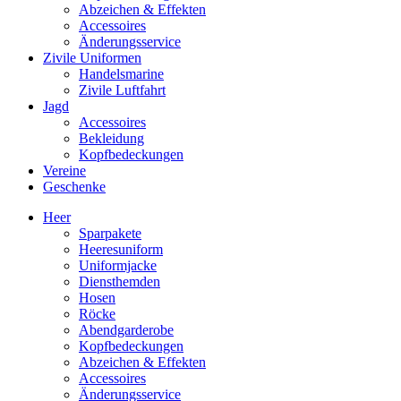
Abzeichen & Effekten
Accessoires
Änderungsservice
Zivile Uniformen
Handelsmarine
Zivile Luftfahrt
Jagd
Accessoires
Bekleidung
Kopfbedeckungen
Vereine
Geschenke
Heer
Sparpakete
Heeresuniform
Uniformjacke
Diensthemden
Hosen
Röcke
Abendgarderobe
Kopfbedeckungen
Abzeichen & Effekten
Accessoires
Änderungsservice