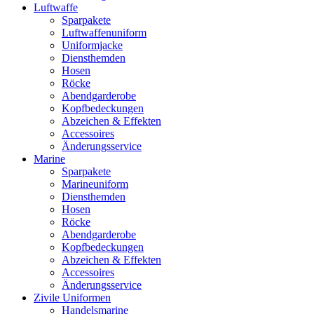
Luftwaffe
Sparpakete
Luftwaffenuniform
Uniformjacke
Diensthemden
Hosen
Röcke
Abendgarderobe
Kopfbedeckungen
Abzeichen & Effekten
Accessoires
Änderungsservice
Marine
Sparpakete
Marineuniform
Diensthemden
Hosen
Röcke
Abendgarderobe
Kopfbedeckungen
Abzeichen & Effekten
Accessoires
Änderungsservice
Zivile Uniformen
Handelsmarine