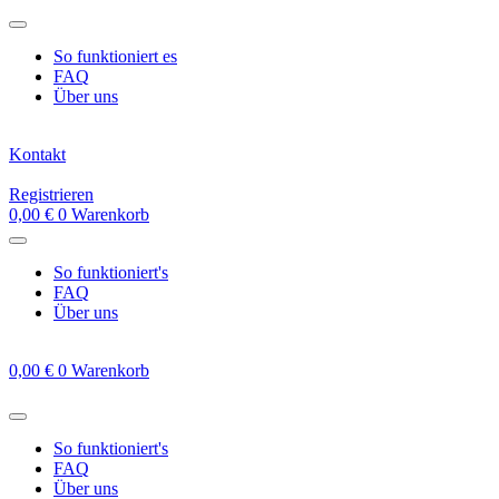
Zum
Inhalt
So funktioniert es
springen
FAQ
Über uns
Kontakt
Registrieren
0,00
€
0
Warenkorb
So funktioniert's
FAQ
Über uns
0,00
€
0
Warenkorb
So funktioniert's
FAQ
Über uns