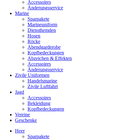
Accessoires
Änderungsservice
Marine
Sparpakete
Marineuniform
Diensthemden
Hosen
Röcke
Abendgarderobe
Kopfbedeckungen
Abzeichen & Effekten
Accessoires
Änderungsservice
Zivile Uniformen
Handelsmarine
Zivile Luftfahrt
Jagd
Accessoires
Bekleidung
Kopfbedeckungen
Vereine
Geschenke
Heer
Sparpakete