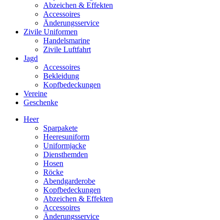
Abzeichen & Effekten
Accessoires
Änderungsservice
Zivile Uniformen
Handelsmarine
Zivile Luftfahrt
Jagd
Accessoires
Bekleidung
Kopfbedeckungen
Vereine
Geschenke
Heer
Sparpakete
Heeresuniform
Uniformjacke
Diensthemden
Hosen
Röcke
Abendgarderobe
Kopfbedeckungen
Abzeichen & Effekten
Accessoires
Änderungsservice