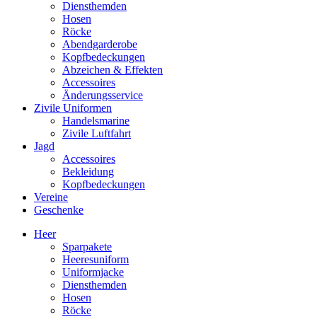
Diensthemden
Hosen
Röcke
Abendgarderobe
Kopfbedeckungen
Abzeichen & Effekten
Accessoires
Änderungsservice
Zivile Uniformen
Handelsmarine
Zivile Luftfahrt
Jagd
Accessoires
Bekleidung
Kopfbedeckungen
Vereine
Geschenke
Heer
Sparpakete
Heeresuniform
Uniformjacke
Diensthemden
Hosen
Röcke