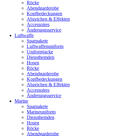
Röcke
Abendgarderobe
Kopfbedeckungen
Abzeichen & Effekten
Accessoires
Änderungsservice
Luftwaffe
Sparpakete
Luftwaffenuniform
Uniformjacke
Diensthemden
Hosen
Röcke
Abendgarderobe
Kopfbedeckungen
Abzeichen & Effekten
Accessoires
Änderungsservice
Marine
Sparpakete
Marineuniform
Diensthemden
Hosen
Röcke
Abendgarderobe