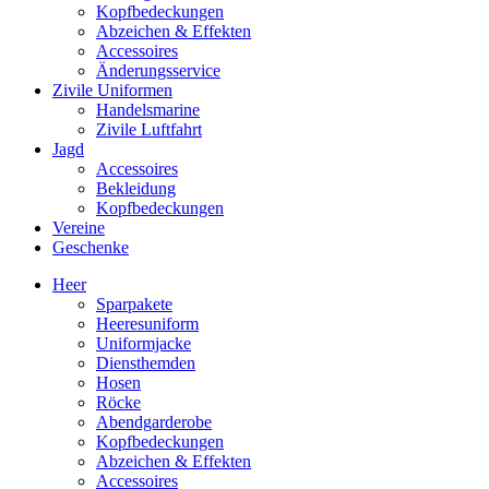
Kopfbedeckungen
Abzeichen & Effekten
Accessoires
Änderungsservice
Zivile Uniformen
Handelsmarine
Zivile Luftfahrt
Jagd
Accessoires
Bekleidung
Kopfbedeckungen
Vereine
Geschenke
Heer
Sparpakete
Heeresuniform
Uniformjacke
Diensthemden
Hosen
Röcke
Abendgarderobe
Kopfbedeckungen
Abzeichen & Effekten
Accessoires