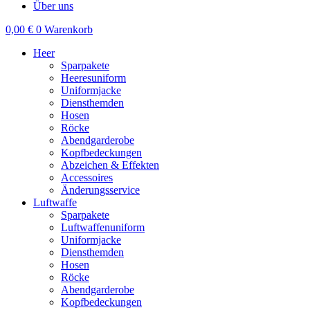
Über uns
0,00
€
0
Warenkorb
Heer
Sparpakete
Heeresuniform
Uniformjacke
Diensthemden
Hosen
Röcke
Abendgarderobe
Kopfbedeckungen
Abzeichen & Effekten
Accessoires
Änderungsservice
Luftwaffe
Sparpakete
Luftwaffenuniform
Uniformjacke
Diensthemden
Hosen
Röcke
Abendgarderobe
Kopfbedeckungen