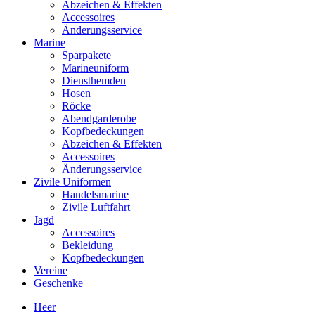
Abzeichen & Effekten
Accessoires
Änderungsservice
Marine
Sparpakete
Marineuniform
Diensthemden
Hosen
Röcke
Abendgarderobe
Kopfbedeckungen
Abzeichen & Effekten
Accessoires
Änderungsservice
Zivile Uniformen
Handelsmarine
Zivile Luftfahrt
Jagd
Accessoires
Bekleidung
Kopfbedeckungen
Vereine
Geschenke
Heer