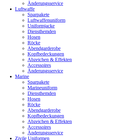
Änderungsservice
Luftwaffe
Sparpakete
Luftwaffenuniform
Uniformjacke
Diensthemden
Hosen
Röcke
Abendgarderobe
Kopfbedeckungen
Abzeichen & Effekten
Accessoires
Änderungsservice
Marine
Sparpakete
Marineuniform
Diensthemden
Hosen
Röcke
Abendgarderobe
Kopfbedeckungen
Abzeichen & Effekten
Accessoires
Änderungsservice
Zivile Uniformen