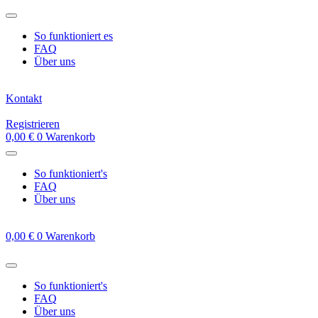
Zum
Inhalt
So funktioniert es
springen
FAQ
Über uns
Kontakt
Registrieren
0,00
€
0
Warenkorb
So funktioniert's
FAQ
Über uns
0,00
€
0
Warenkorb
So funktioniert's
FAQ
Über uns