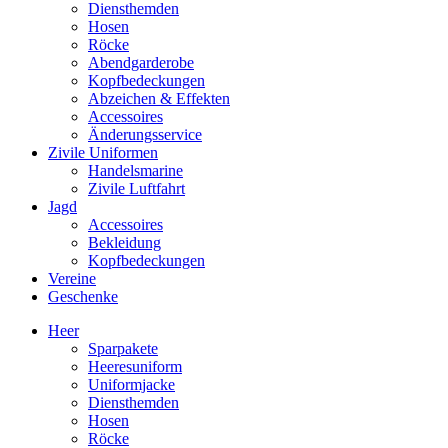
Diensthemden
Hosen
Röcke
Abendgarderobe
Kopfbedeckungen
Abzeichen & Effekten
Accessoires
Änderungsservice
Zivile Uniformen
Handelsmarine
Zivile Luftfahrt
Jagd
Accessoires
Bekleidung
Kopfbedeckungen
Vereine
Geschenke
Heer
Sparpakete
Heeresuniform
Uniformjacke
Diensthemden
Hosen
Röcke