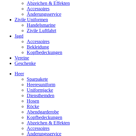
Abzeichen & Effekten
Accessoires
Änderungsservice
Zivile Uniformen
Handelsmarine
Zivile Luftfahrt
Jagd
Accessoires
Bekleidung
Kopfbedeckungen
Vereine
Geschenke
Heer
Sparpakete
Heeresuniform
Uniformjacke
Diensthemden
Hosen
Röcke
Abendgarderobe
Kopfbedeckungen
Abzeichen & Effekten
Accessoires
Änderungsservice