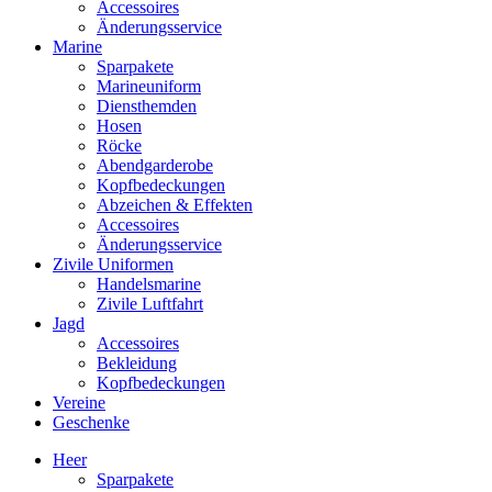
Accessoires
Änderungsservice
Marine
Sparpakete
Marineuniform
Diensthemden
Hosen
Röcke
Abendgarderobe
Kopfbedeckungen
Abzeichen & Effekten
Accessoires
Änderungsservice
Zivile Uniformen
Handelsmarine
Zivile Luftfahrt
Jagd
Accessoires
Bekleidung
Kopfbedeckungen
Vereine
Geschenke
Heer
Sparpakete