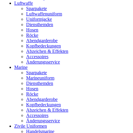
Luftwaffe
Sparpakete
Luftwaffenuniform
Uniformjacke
Diensthemden
Hosen
Röcke
Abendgarderobe
Kopfbedeckungen
Abzeichen & Effekten
Accessoires
Änderungsservice
Marine
Sparpakete
Marineuniform
Diensthemden
Hosen
Röcke
Abendgarderobe
Kopfbedeckungen
Abzeichen & Effekten
Accessoires
Änderungsservice
Zivile Uniformen
Handelsmarine