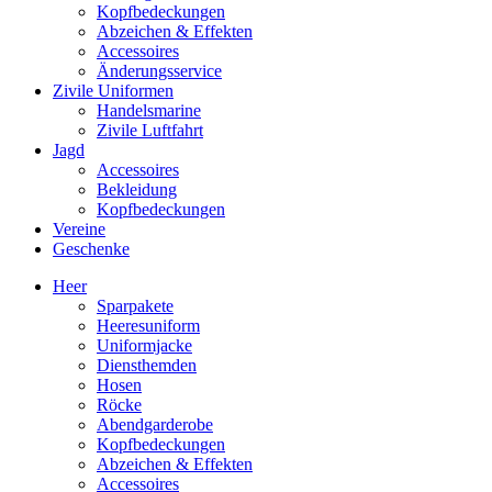
Kopfbedeckungen
Abzeichen & Effekten
Accessoires
Änderungsservice
Zivile Uniformen
Handelsmarine
Zivile Luftfahrt
Jagd
Accessoires
Bekleidung
Kopfbedeckungen
Vereine
Geschenke
Heer
Sparpakete
Heeresuniform
Uniformjacke
Diensthemden
Hosen
Röcke
Abendgarderobe
Kopfbedeckungen
Abzeichen & Effekten
Accessoires