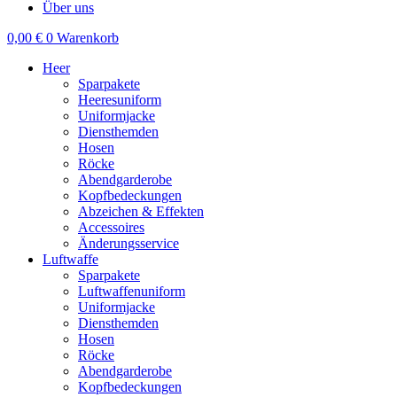
Über uns
0,00
€
0
Warenkorb
Heer
Sparpakete
Heeresuniform
Uniformjacke
Diensthemden
Hosen
Röcke
Abendgarderobe
Kopfbedeckungen
Abzeichen & Effekten
Accessoires
Änderungsservice
Luftwaffe
Sparpakete
Luftwaffenuniform
Uniformjacke
Diensthemden
Hosen
Röcke
Abendgarderobe
Kopfbedeckungen