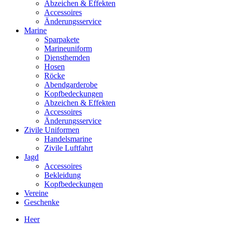
Abzeichen & Effekten
Accessoires
Änderungsservice
Marine
Sparpakete
Marineuniform
Diensthemden
Hosen
Röcke
Abendgarderobe
Kopfbedeckungen
Abzeichen & Effekten
Accessoires
Änderungsservice
Zivile Uniformen
Handelsmarine
Zivile Luftfahrt
Jagd
Accessoires
Bekleidung
Kopfbedeckungen
Vereine
Geschenke
Heer