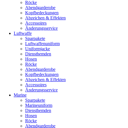
Röcke
Abendgarderobe
Kopfbedeckungen
Abzeichen & Effekten
Accessoires
Änderungsservice
Luftwaffe
Sparpakete
Luftwaffenuniform
Uniformjacke
Diensthemden
Hosen
Röcke
Abendgarderobe
Kopfbedeckungen
Abzeichen & Effekten
Accessoires
Änderungsservice
Marine
Sparpakete
Marineuniform
Diensthemden
Hosen
Röcke
Abendgarderobe