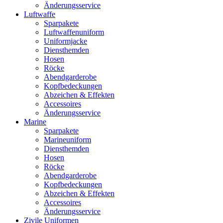
Änderungsservice
Luftwaffe
Sparpakete
Luftwaffenuniform
Uniformjacke
Diensthemden
Hosen
Röcke
Abendgarderobe
Kopfbedeckungen
Abzeichen & Effekten
Accessoires
Änderungsservice
Marine
Sparpakete
Marineuniform
Diensthemden
Hosen
Röcke
Abendgarderobe
Kopfbedeckungen
Abzeichen & Effekten
Accessoires
Änderungsservice
Zivile Uniformen