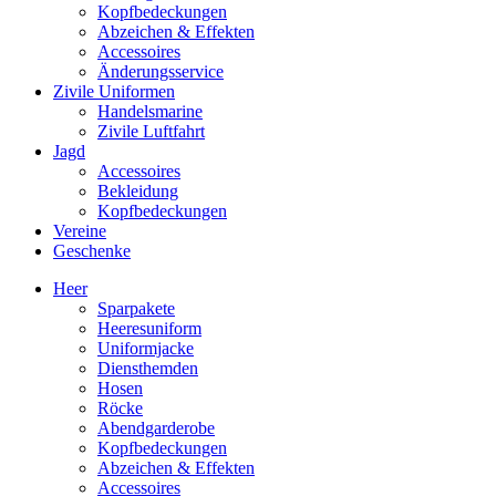
Kopfbedeckungen
Abzeichen & Effekten
Accessoires
Änderungsservice
Zivile Uniformen
Handelsmarine
Zivile Luftfahrt
Jagd
Accessoires
Bekleidung
Kopfbedeckungen
Vereine
Geschenke
Heer
Sparpakete
Heeresuniform
Uniformjacke
Diensthemden
Hosen
Röcke
Abendgarderobe
Kopfbedeckungen
Abzeichen & Effekten
Accessoires