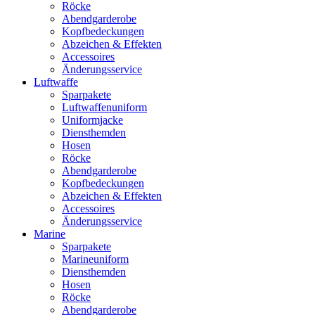
Röcke
Abendgarderobe
Kopfbedeckungen
Abzeichen & Effekten
Accessoires
Änderungsservice
Luftwaffe
Sparpakete
Luftwaffenuniform
Uniformjacke
Diensthemden
Hosen
Röcke
Abendgarderobe
Kopfbedeckungen
Abzeichen & Effekten
Accessoires
Änderungsservice
Marine
Sparpakete
Marineuniform
Diensthemden
Hosen
Röcke
Abendgarderobe