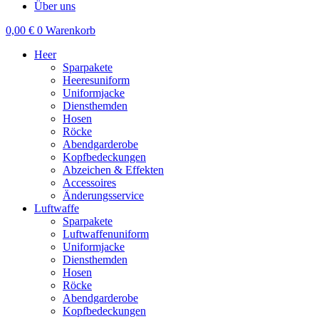
Über uns
0,00
€
0
Warenkorb
Heer
Sparpakete
Heeresuniform
Uniformjacke
Diensthemden
Hosen
Röcke
Abendgarderobe
Kopfbedeckungen
Abzeichen & Effekten
Accessoires
Änderungsservice
Luftwaffe
Sparpakete
Luftwaffenuniform
Uniformjacke
Diensthemden
Hosen
Röcke
Abendgarderobe
Kopfbedeckungen