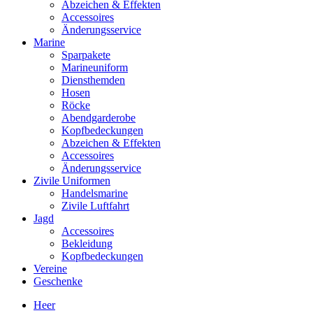
Abzeichen & Effekten
Accessoires
Änderungsservice
Marine
Sparpakete
Marineuniform
Diensthemden
Hosen
Röcke
Abendgarderobe
Kopfbedeckungen
Abzeichen & Effekten
Accessoires
Änderungsservice
Zivile Uniformen
Handelsmarine
Zivile Luftfahrt
Jagd
Accessoires
Bekleidung
Kopfbedeckungen
Vereine
Geschenke
Heer