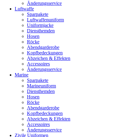
Änderungsservice
Luftwaffe
Sparpakete
Luftwaffenuniform
Uniformjacke
Diensthemden
Hosen
Röcke
Abendgarderobe
Kopfbedeckungen
Abzeichen & Effekten
Accessoires
Änderungsservice
Marine
Sparpakete
Marineuniform
Diensthemden
Hosen
Röcke
Abendgarderobe
Kopfbedeckungen
Abzeichen & Effekten
Accessoires
Änderungsservice
Zivile Uniformen