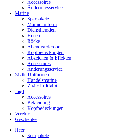
Accessoires
Änderungsservice
Marine
Sparpakete
Marineuniform
Diensthemden
Hosen
Röcke
Abendgarderobe
Kopfbedeckungen
Abzeichen & Effekten
Accessoires
Änderungsservice
Zivile Uniformen
Handelsmarine
Zivile Luftfahrt
Jagd
Accessoires
Bekleidung
Kopfbedeckungen
Vereine
Geschenke
Heer
Sparpakete