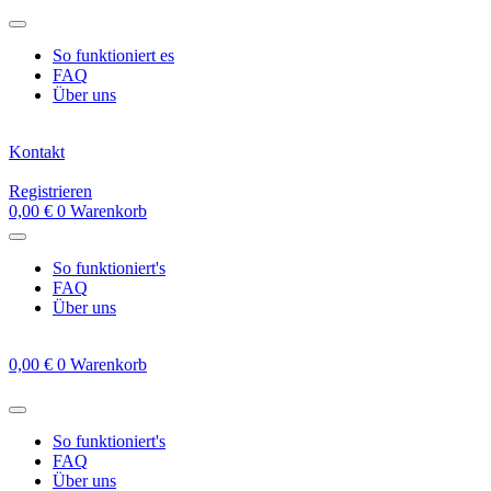
Zum
Inhalt
So funktioniert es
springen
FAQ
Über uns
Kontakt
Registrieren
0,00
€
0
Warenkorb
So funktioniert's
FAQ
Über uns
0,00
€
0
Warenkorb
So funktioniert's
FAQ
Über uns