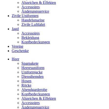
Abzeichen & Effekten
Accessoires
Änderungsservice
Zivile Uniformen
Handelsmarine
Zivile Luftfahrt
Jagd
Accessoires
Bekleidung
Kopfbedeckungen
Vereine
Geschenke
Heer
Sparpakete
Heeresuniform
Uniformjacke
Diensthemden
Hosen
Röcke
Abendgarderobe
Kopfbedeckungen
Abzeichen & Effekten
Accessoires
Änderungsservice