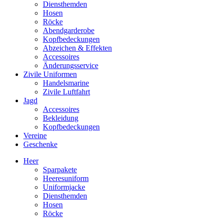
Diensthemden
Hosen
Röcke
Abendgarderobe
Kopfbedeckungen
Abzeichen & Effekten
Accessoires
Änderungsservice
Zivile Uniformen
Handelsmarine
Zivile Luftfahrt
Jagd
Accessoires
Bekleidung
Kopfbedeckungen
Vereine
Geschenke
Heer
Sparpakete
Heeresuniform
Uniformjacke
Diensthemden
Hosen
Röcke