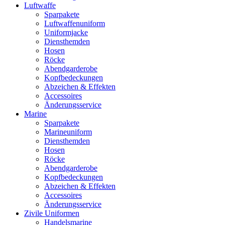
Luftwaffe
Sparpakete
Luftwaffenuniform
Uniformjacke
Diensthemden
Hosen
Röcke
Abendgarderobe
Kopfbedeckungen
Abzeichen & Effekten
Accessoires
Änderungsservice
Marine
Sparpakete
Marineuniform
Diensthemden
Hosen
Röcke
Abendgarderobe
Kopfbedeckungen
Abzeichen & Effekten
Accessoires
Änderungsservice
Zivile Uniformen
Handelsmarine