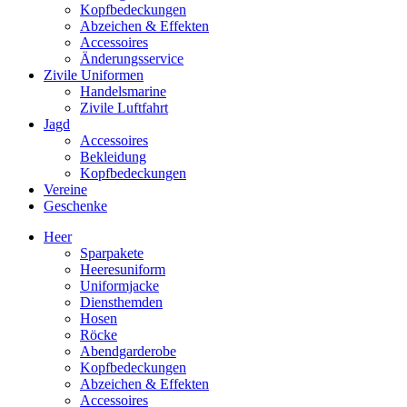
Kopfbedeckungen
Abzeichen & Effekten
Accessoires
Änderungsservice
Zivile Uniformen
Handelsmarine
Zivile Luftfahrt
Jagd
Accessoires
Bekleidung
Kopfbedeckungen
Vereine
Geschenke
Heer
Sparpakete
Heeresuniform
Uniformjacke
Diensthemden
Hosen
Röcke
Abendgarderobe
Kopfbedeckungen
Abzeichen & Effekten
Accessoires