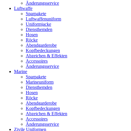
Änderungsservice
Luftwaffe
Sparpakete
Luftwaffenuniform
Uniformjacke
Diensthemden
Hosen
Röcke
Abendgarderobe
Kopfbedeckungen
Abzeichen & Effekten
Accessoires
Änderungsservice
Marine
Sparpakete
Marineuniform
Diensthemden
Hosen
Röcke
Abendgarderobe
Kopfbedeckungen
Abzeichen & Effekten
Accessoires
Änderungsservice
Zivile Uniformen