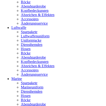
Röcke
Abendgarderobe
Kopfbedeckungen
Abzeichen & Effekten
Accessoires
Änderungsservice
Luftwaffe
Sparpakete
Luftwaffenuniform
Uniformjacke
Diensthemden
Hosen
Röcke
Abendgarderobe
Kopfbedeckungen
Abzeichen & Effekten
Accessoires
Änderungsservice
Marine
Sparpakete
Marineuniform
Diensthemden
Hosen
Röcke
Abendgarderobe