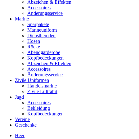
Abzeichen & Effekten
Accessoires
Änderungsservice
Marine
Sparpakete
Marineuniform
Diensthemden
Hosen
Röcke
Abendgarderobe
Kopfbedeckungen
Abzeichen & Effekten
Accessoires
Änderungsservice
Zivile Uniformen
Handelsmarine
Zivile Luftfahrt
Jagd
Accessoires
Bekleidung
Kopfbedeckungen
Vereine
Geschenke
Heer