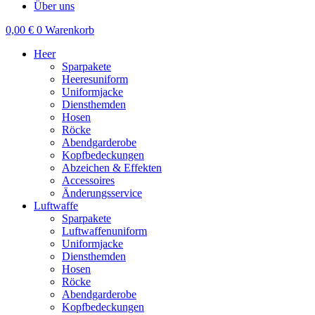
Über uns
0,00
€
0
Warenkorb
Heer
Sparpakete
Heeresuniform
Uniformjacke
Diensthemden
Hosen
Röcke
Abendgarderobe
Kopfbedeckungen
Abzeichen & Effekten
Accessoires
Änderungsservice
Luftwaffe
Sparpakete
Luftwaffenuniform
Uniformjacke
Diensthemden
Hosen
Röcke
Abendgarderobe
Kopfbedeckungen