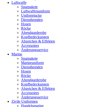
Luftwaffe
Sparpakete
Luftwaffenuniform
Uniformjacke
Diensthemden
Hosen
Röcke
Abendgarderobe
Kopfbedeckungen
Abzeichen & Effekten
Accessoires
Änderungsservice
Marine
Sparpakete
Marineuniform
Diensthemden
Hosen
Röcke
Abendgarderobe
Kopfbedeckungen
Abzeichen & Effekten
Accessoires
Änderungsservice
Zivile Uniformen
Handelsmarine