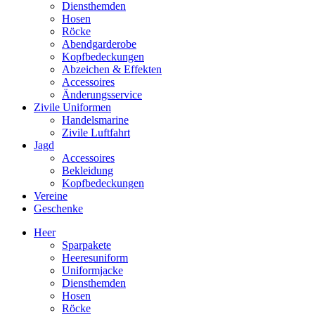
Diensthemden
Hosen
Röcke
Abendgarderobe
Kopfbedeckungen
Abzeichen & Effekten
Accessoires
Änderungsservice
Zivile Uniformen
Handelsmarine
Zivile Luftfahrt
Jagd
Accessoires
Bekleidung
Kopfbedeckungen
Vereine
Geschenke
Heer
Sparpakete
Heeresuniform
Uniformjacke
Diensthemden
Hosen
Röcke