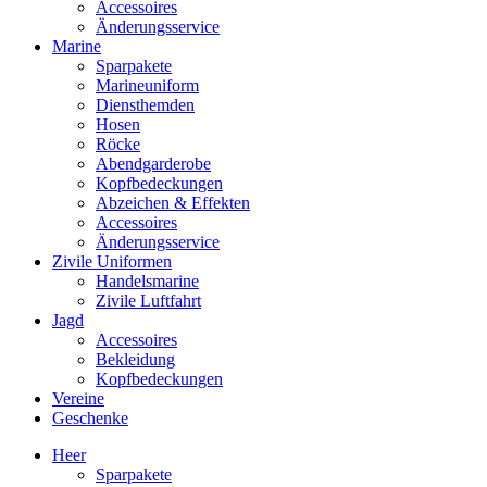
Accessoires
Änderungsservice
Marine
Sparpakete
Marineuniform
Diensthemden
Hosen
Röcke
Abendgarderobe
Kopfbedeckungen
Abzeichen & Effekten
Accessoires
Änderungsservice
Zivile Uniformen
Handelsmarine
Zivile Luftfahrt
Jagd
Accessoires
Bekleidung
Kopfbedeckungen
Vereine
Geschenke
Heer
Sparpakete