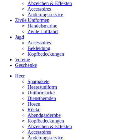
Abzeichen & Effekten
Accessoires
Änderungsservice
Zivile Uniformen
Handelsmarine
Zivile Luftfahrt
Jagd
Accessoires
Bekleidung
Kopfbedeckungen
Vereine
Geschenke
Heer
Sparpakete
Heeresuniform
Uniformjacke
Diensthemden
Hosen
Röcke
Abendgarderobe
Kopfbedeckungen
Abzeichen & Effekten
Accessoires
Änderungsservice