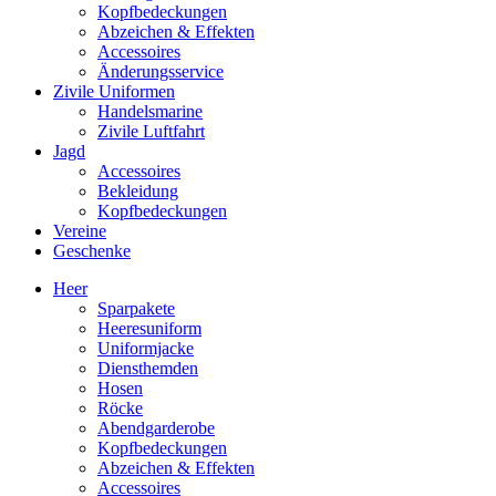
Kopfbedeckungen
Abzeichen & Effekten
Accessoires
Änderungsservice
Zivile Uniformen
Handelsmarine
Zivile Luftfahrt
Jagd
Accessoires
Bekleidung
Kopfbedeckungen
Vereine
Geschenke
Heer
Sparpakete
Heeresuniform
Uniformjacke
Diensthemden
Hosen
Röcke
Abendgarderobe
Kopfbedeckungen
Abzeichen & Effekten
Accessoires