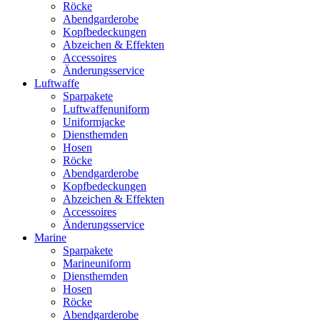
Röcke
Abendgarderobe
Kopfbedeckungen
Abzeichen & Effekten
Accessoires
Änderungsservice
Luftwaffe
Sparpakete
Luftwaffenuniform
Uniformjacke
Diensthemden
Hosen
Röcke
Abendgarderobe
Kopfbedeckungen
Abzeichen & Effekten
Accessoires
Änderungsservice
Marine
Sparpakete
Marineuniform
Diensthemden
Hosen
Röcke
Abendgarderobe