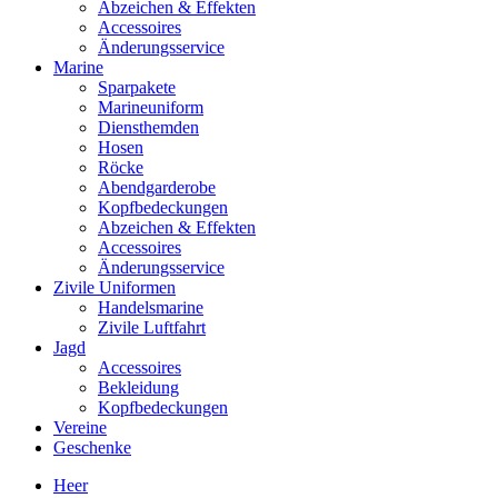
Abzeichen & Effekten
Accessoires
Änderungsservice
Marine
Sparpakete
Marineuniform
Diensthemden
Hosen
Röcke
Abendgarderobe
Kopfbedeckungen
Abzeichen & Effekten
Accessoires
Änderungsservice
Zivile Uniformen
Handelsmarine
Zivile Luftfahrt
Jagd
Accessoires
Bekleidung
Kopfbedeckungen
Vereine
Geschenke
Heer