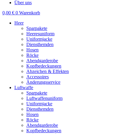
Über uns
0,00
€
0
Warenkorb
Heer
Sparpakete
Heeresuniform
Uniformjacke
Diensthemden
Hosen
Röcke
Abendgarderobe
Kopfbedeckungen
Abzeichen & Effekten
Accessoires
Änderungsservice
Luftwaffe
Sparpakete
Luftwaffenuniform
Uniformjacke
Diensthemden
Hosen
Röcke
Abendgarderobe
Kopfbedeckungen