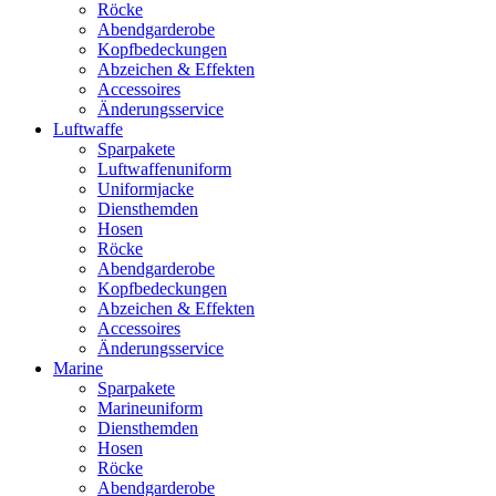
Röcke
Abendgarderobe
Kopfbedeckungen
Abzeichen & Effekten
Accessoires
Änderungsservice
Luftwaffe
Sparpakete
Luftwaffenuniform
Uniformjacke
Diensthemden
Hosen
Röcke
Abendgarderobe
Kopfbedeckungen
Abzeichen & Effekten
Accessoires
Änderungsservice
Marine
Sparpakete
Marineuniform
Diensthemden
Hosen
Röcke
Abendgarderobe