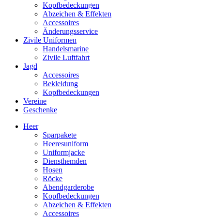
Kopfbedeckungen
Abzeichen & Effekten
Accessoires
Änderungsservice
Zivile Uniformen
Handelsmarine
Zivile Luftfahrt
Jagd
Accessoires
Bekleidung
Kopfbedeckungen
Vereine
Geschenke
Heer
Sparpakete
Heeresuniform
Uniformjacke
Diensthemden
Hosen
Röcke
Abendgarderobe
Kopfbedeckungen
Abzeichen & Effekten
Accessoires