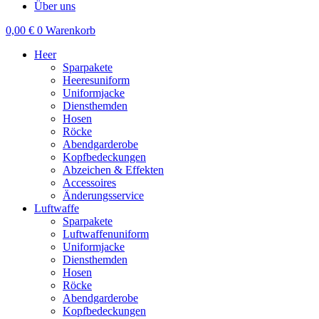
Über uns
0,00
€
0
Warenkorb
Heer
Sparpakete
Heeresuniform
Uniformjacke
Diensthemden
Hosen
Röcke
Abendgarderobe
Kopfbedeckungen
Abzeichen & Effekten
Accessoires
Änderungsservice
Luftwaffe
Sparpakete
Luftwaffenuniform
Uniformjacke
Diensthemden
Hosen
Röcke
Abendgarderobe
Kopfbedeckungen