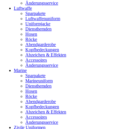
Änderungsservice
Luftwaffe
Sparpakete
Luftwaffenuniform
Uniformjacke
Diensthemden
Hosen
Röcke
Abendgarderobe
Kopfbedeckungen
Abzeichen & Effekten
Accessoires
Änderungsservice
Marine
Sparpakete
Marineuniform
Diensthemden
Hosen
Röcke
Abendgarderobe
Kopfbedeckungen
Abzeichen & Effekten
Accessoires
Änderungsservice
Zivile Uniformen