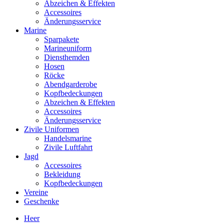
Abzeichen & Effekten
Accessoires
Änderungsservice
Marine
Sparpakete
Marineuniform
Diensthemden
Hosen
Röcke
Abendgarderobe
Kopfbedeckungen
Abzeichen & Effekten
Accessoires
Änderungsservice
Zivile Uniformen
Handelsmarine
Zivile Luftfahrt
Jagd
Accessoires
Bekleidung
Kopfbedeckungen
Vereine
Geschenke
Heer