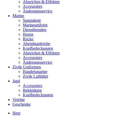
Abzeichen & Effekten
Accessoires
Änderungsservice
Marine
Sparpakete
Marineuniform
Diensthemden
Hosen
Röcke
Abendgarderobe
Kopfbedeckungen
Abzeichen & Effekten
Accessoires
Änderungsservice
Zivile Uniformen
Handelsmarine
Zivile Luftfahrt
Jagd
Accessoires
Bekleidung
Kopfbedeckungen
Vereine
Geschenke
Heer