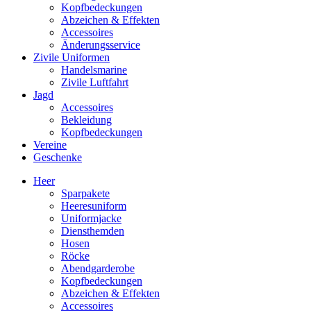
Kopfbedeckungen
Abzeichen & Effekten
Accessoires
Änderungsservice
Zivile Uniformen
Handelsmarine
Zivile Luftfahrt
Jagd
Accessoires
Bekleidung
Kopfbedeckungen
Vereine
Geschenke
Heer
Sparpakete
Heeresuniform
Uniformjacke
Diensthemden
Hosen
Röcke
Abendgarderobe
Kopfbedeckungen
Abzeichen & Effekten
Accessoires