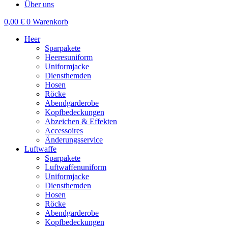
Über uns
0,00
€
0
Warenkorb
Heer
Sparpakete
Heeresuniform
Uniformjacke
Diensthemden
Hosen
Röcke
Abendgarderobe
Kopfbedeckungen
Abzeichen & Effekten
Accessoires
Änderungsservice
Luftwaffe
Sparpakete
Luftwaffenuniform
Uniformjacke
Diensthemden
Hosen
Röcke
Abendgarderobe
Kopfbedeckungen