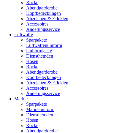
Röcke
Abendgarderobe
Kopfbedeckungen
Abzeichen & Effekten
Accessoires
Änderungsservice
Luftwaffe
Sparpakete
Luftwaffenuniform
Uniformjacke
Diensthemden
Hosen
Röcke
Abendgarderobe
Kopfbedeckungen
Abzeichen & Effekten
Accessoires
Änderungsservice
Marine
Sparpakete
Marineuniform
Diensthemden
Hosen
Röcke
Abendgarderobe