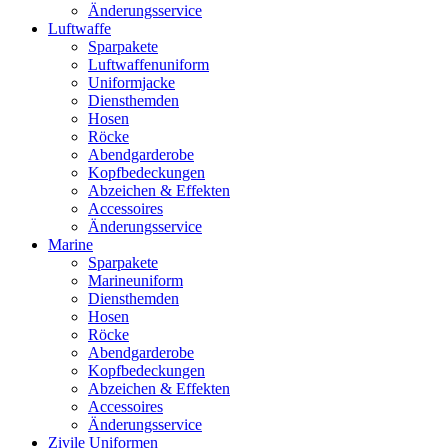
Änderungsservice
Luftwaffe
Sparpakete
Luftwaffenuniform
Uniformjacke
Diensthemden
Hosen
Röcke
Abendgarderobe
Kopfbedeckungen
Abzeichen & Effekten
Accessoires
Änderungsservice
Marine
Sparpakete
Marineuniform
Diensthemden
Hosen
Röcke
Abendgarderobe
Kopfbedeckungen
Abzeichen & Effekten
Accessoires
Änderungsservice
Zivile Uniformen