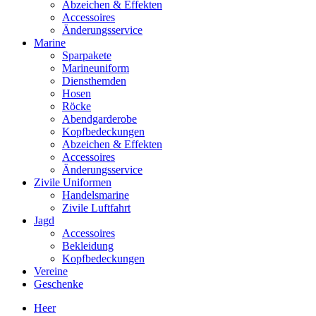
Abzeichen & Effekten
Accessoires
Änderungsservice
Marine
Sparpakete
Marineuniform
Diensthemden
Hosen
Röcke
Abendgarderobe
Kopfbedeckungen
Abzeichen & Effekten
Accessoires
Änderungsservice
Zivile Uniformen
Handelsmarine
Zivile Luftfahrt
Jagd
Accessoires
Bekleidung
Kopfbedeckungen
Vereine
Geschenke
Heer