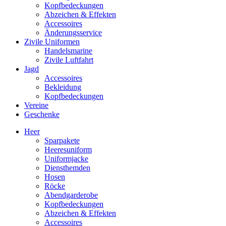
Kopfbedeckungen
Abzeichen & Effekten
Accessoires
Änderungsservice
Zivile Uniformen
Handelsmarine
Zivile Luftfahrt
Jagd
Accessoires
Bekleidung
Kopfbedeckungen
Vereine
Geschenke
Heer
Sparpakete
Heeresuniform
Uniformjacke
Diensthemden
Hosen
Röcke
Abendgarderobe
Kopfbedeckungen
Abzeichen & Effekten
Accessoires