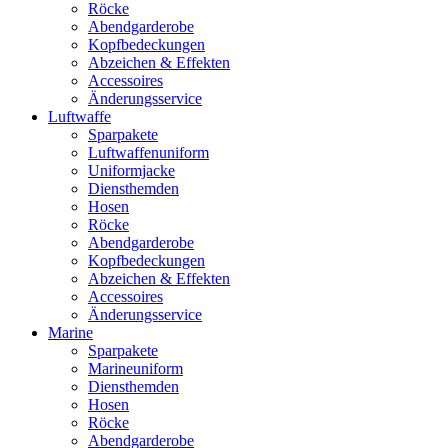
Röcke
Abendgarderobe
Kopfbedeckungen
Abzeichen & Effekten
Accessoires
Änderungsservice
Luftwaffe
Sparpakete
Luftwaffenuniform
Uniformjacke
Diensthemden
Hosen
Röcke
Abendgarderobe
Kopfbedeckungen
Abzeichen & Effekten
Accessoires
Änderungsservice
Marine
Sparpakete
Marineuniform
Diensthemden
Hosen
Röcke
Abendgarderobe