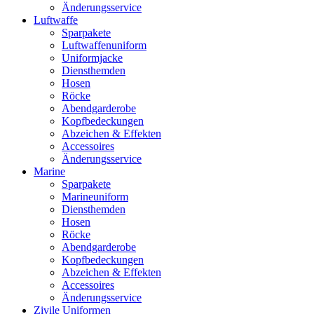
Änderungsservice
Luftwaffe
Sparpakete
Luftwaffenuniform
Uniformjacke
Diensthemden
Hosen
Röcke
Abendgarderobe
Kopfbedeckungen
Abzeichen & Effekten
Accessoires
Änderungsservice
Marine
Sparpakete
Marineuniform
Diensthemden
Hosen
Röcke
Abendgarderobe
Kopfbedeckungen
Abzeichen & Effekten
Accessoires
Änderungsservice
Zivile Uniformen