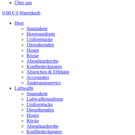
Über uns
0,00
€
0
Warenkorb
Heer
Sparpakete
Heeresuniform
Uniformjacke
Diensthemden
Hosen
Röcke
Abendgarderobe
Kopfbedeckungen
Abzeichen & Effekten
Accessoires
Änderungsservice
Luftwaffe
Sparpakete
Luftwaffenuniform
Uniformjacke
Diensthemden
Hosen
Röcke
Abendgarderobe
Kopfbedeckungen